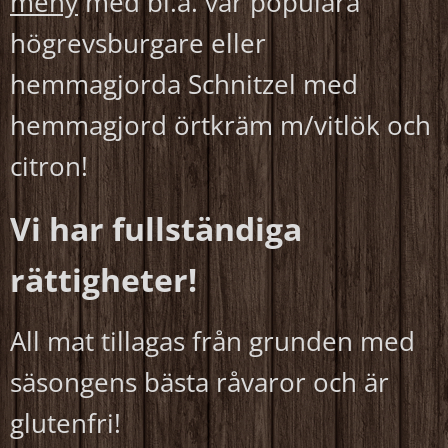
meny
med bl.a. vår populära
högrevsburgare eller
hemmagjorda Schnitzel med
hemmagjord örtkräm m/vitlök och
citron!
Vi har fullständiga
rättigheter!
All mat tillagas från grunden med
säsongens bästa råvaror och är
glutenfri!