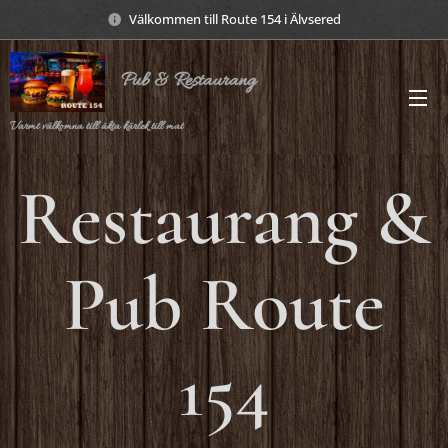
Välkommen till Route 154 i Älvsered
Pub & Restaurang
Varmt välkomna till äkta kärlek till mat
Restaurang &
Pub Route
154