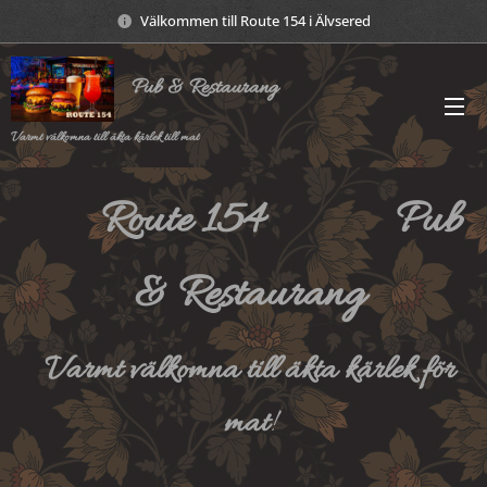
Välkommen till Route 154 i Älvsered
Pub & Restaurang
Varmt välkomna till äkta kärlek till mat
Route
154
Pub
&
Restaurang
Varmt
välkomna
till
äkta
kärlek
för
mat
!